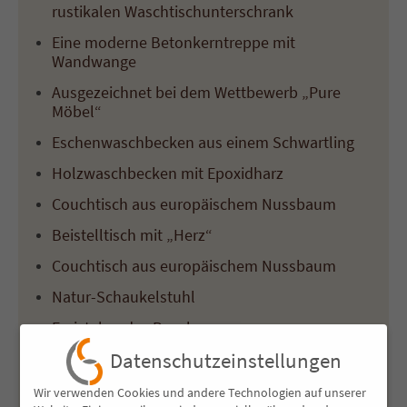
rustikalen Waschtischunterschrank
Eine moderne Betonkerntreppe mit
Wandwange
Ausgezeichnet bei dem Wettbewerb „Pure
Möbel“
Eschenwaschbecken aus einem Schwartling
Holzwaschbecken mit Epoxidharz
Couchtisch aus europäischem Nussbaum
Beistelltisch mit „Herz“
Couchtisch aus europäischem Nussbaum
Natur-Schaukelstuhl
Freistehendes Regal
Schaukelbank
Datenschutzeinstellungen
Stuhl mit Klappe
Wir verwenden Cookies und andere Technologien auf unserer