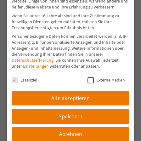
Website. Einige von ihnen sind essenziell, während andere uns
Regal aus „einem Stamm“
helfen, diese Website und Ihre Erfahrung zu verbessern.
Leuchttisch mit Achatscheibe
Wenn Sie unter 16 Jahre alt sind und Ihre Zustimmung zu
freiwilligen Diensten geben möchten, müssen Sie Ihre
Leuchttisch
Erziehungsberechtigten um Erlaubnis bitten.
Tisch in Ast-Eiche und Beton
Personenbezogene Daten können verarbeitet werden (z. B. IP-
Adressen), z. B. für personalisierte Anzeigen und Inhalte oder
Tisch mit Sägefurniere
Anzeigen- und Inhaltsmessung.
Weitere Informationen über
die Verwendung Ihrer Daten finden Sie in unserer
Waschtisch in gedämpften europ. Nuss, mit
Datenschutzerklärung
.
Sie können Ihre Auswahl jederzeit
Holzwaschbecken in Zwetschge
unter
Einstellungen
widerrufen oder anpassen.
Datenschutzeinstellungen
Essenziell
Externe Medien
Suche nach…
AHORN
ASTEICHE
AUSZIEHBAR
Alle akzeptieren
BAROCK
BAUMKANTE
BAUMSTAMM
Speichern
BETON
BUCHE
EDELSTAHLFÜSSE
EICHE
EPOXY
ESCHE
FICHTE
Ablehnen
GEBEIZT
GEBÜRSTET
GEDÄMPFTE ESCHE