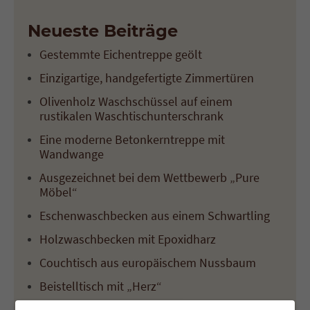
Neueste Beiträge
Gestemmte Eichentreppe geölt
Einzigartige, handgefertigte Zimmertüren
Olivenholz Waschschüssel auf einem
rustikalen Waschtischunterschrank
Eine moderne Betonkerntreppe mit
Wandwange
Ausgezeichnet bei dem Wettbewerb „Pure
Möbel“
Eschenwaschbecken aus einem Schwartling
Holzwaschbecken mit Epoxidharz
Couchtisch aus europäischem Nussbaum
Beistelltisch mit „Herz“
Couchtisch aus europäischem Nussbaum