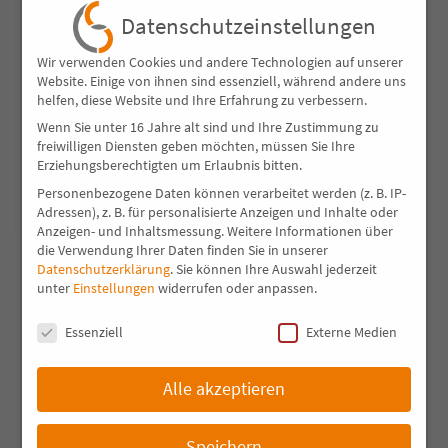
Datenschutzeinstellungen
Natur-Schaukelstuhl
Wir verwenden Cookies und andere Technologien auf unserer
Freistehendes Regal
Website. Einige von ihnen sind essenziell, während andere uns
Schaukelbank
helfen, diese Website und Ihre Erfahrung zu verbessern.
Wenn Sie unter 16 Jahre alt sind und Ihre Zustimmung zu
Stuhl mit Klappe
freiwilligen Diensten geben möchten, müssen Sie Ihre
Erziehungsberechtigten um Erlaubnis bitten.
Regal aus „einem Stamm“
Personenbezogene Daten können verarbeitet werden (z. B. IP-
Leuchttisch mit Achatscheibe
Adressen), z. B. für personalisierte Anzeigen und Inhalte oder
Anzeigen- und Inhaltsmessung.
Weitere Informationen über
Leuchttisch
die Verwendung Ihrer Daten finden Sie in unserer
Datenschutzerklärung
.
Sie können Ihre Auswahl jederzeit
Tisch in Ast-Eiche und Beton
unter
Einstellungen
widerrufen oder anpassen.
Tisch mit Sägefurniere
Datenschutzeinstellungen
Essenziell
Externe Medien
Waschtisch in gedämpften europ. Nuss, mit
Holzwaschbecken in Zwetschge
Alle akzeptieren
Suche nach…
Speichern