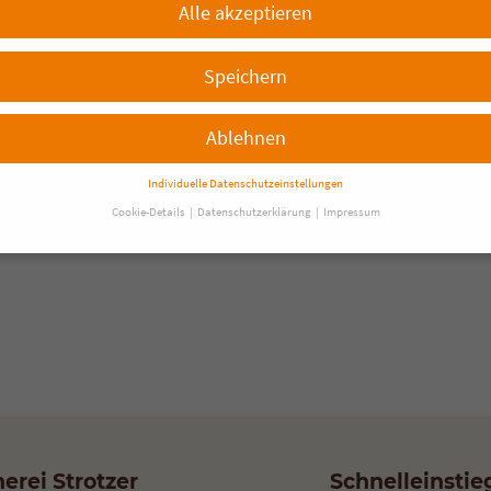
Alle akzeptieren
Speichern
Ablehnen
Individuelle Datenschutzeinstellungen
Cookie-Details
Datenschutzerklärung
Impressum
Datenschutzeinstellungen
Sie unter 16 Jahre alt sind und Ihre Zustimmung zu freiwilligen Diensten g
en, müssen Sie Ihre Erziehungsberechtigten um Erlaubnis bitten.
nenbezogene Daten können verarbeitet werden (z. B. IP-Adressen), z. B. für
nalisierte Anzeigen und Inhalte oder Anzeigen- und Inhaltsmessung.
Weiter
mationen über die Verwendung Ihrer Daten finden Sie in unserer
schutzerklärung
.
Sie können Ihre Auswahl jederzeit unter
Einstellungen
rufen oder anpassen.
inden Sie eine Übersicht über alle verwendeten Cookies. Sie können Ihre
lligung zu ganzen Kategorien geben oder sich weitere Informationen anzeig
erei Strotzer
Schnelleinstie