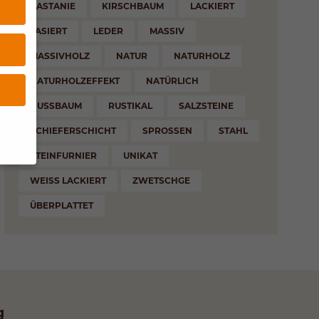
KASTANIE
KIRSCHBAUM
LACKIERT
LASIERT
LEDER
MASSIV
MASSIVHOLZ
NATUR
NATURHOLZ
NATURHOLZEFFEKT
NATÜRLICH
NUSSBAUM
RUSTIKAL
SALZSTEINE
SCHIEFERSCHICHT
SPROSSEN
STAHL
STEINFURNIER
UNIKAT
WEISS LACKIERT
ZWETSCHGE
eben
ÜBERPLATTET
e
en
g