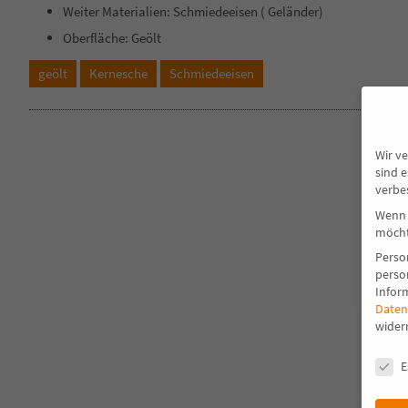
Weiter Materialien: Schmiedeeisen ( Geländer)
Oberfläche: Geölt
geölt
Kernesche
Schmiedeeisen
Wir v
sind 
verbe
Wenn 
möcht
Perso
perso
Infor
Daten
wider
Daten
E