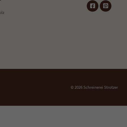
olz
blehnen
ktion
Externe Medien
.
ner
© 2026 Schreinerei Strotzer
pressum