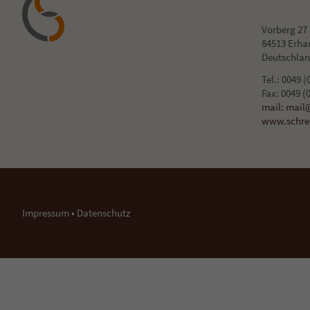
lasse
Vorberg 27
Al
84513 Erha
Deutschla
Daten
Tel.: 0049 
Esse
Fax: 0049 (
Essen
mail: mail@
der W
www.schrei
Ext
Inhal
Wenn 
manue
Impressum
•
Datenschutz
pow