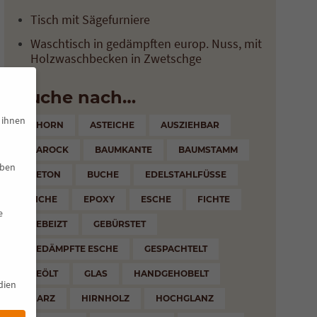
Tisch mit Sägefurniere
Waschtisch in gedämpften europ. Nuss, mit
Holzwaschbecken in Zwetschge
Suche nach…
 ihnen
AHORN
ASTEICHE
AUSZIEHBAR
BAROCK
BAUMKANTE
BAUMSTAMM
eben
BETON
BUCHE
EDELSTAHLFÜSSE
EICHE
EPOXY
ESCHE
FICHTE
e
GEBEIZT
GEBÜRSTET
GEDÄMPFTE ESCHE
GESPACHTELT
GEÖLT
GLAS
HANDGEHOBELT
dien
HARZ
HIRNHOLZ
HOCHGLANZ