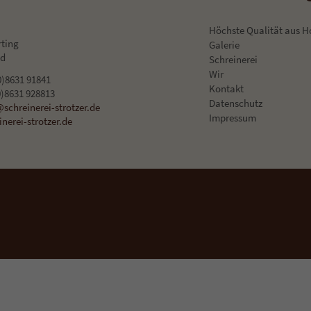
n und so nur bestimmte Cookies auswählen.
Höchste Qualität aus H
le akzeptieren
Speichern
Zurück
A
rting
Galerie
nd
Schreinerei
schutzeinstellungen
Wir
(0)8631 91841
nziell (1)
Kontakt
0)8631 928813
zielle Cookies ermöglichen grundlegende Funktionen und sind für die einwandfreie Fun
Datenschutz
schreinerei-strotzer.de
ebsite erforderlich.
Impressum
nerei-strotzer.de
Cookie-Informationen anzeigen
erne Medien (2)
te von Videoplattformen und Social-Media-Plattformen werden standardmäßig blockiert
Cookies von externen Medien akzeptiert werden, bedarf der Zugriff auf diese Inhalte kei
llen Einwilligung mehr.
Cookie-Informationen anzeigen
Datenschutzerklärung
Im
ered by Borlabs Cookie